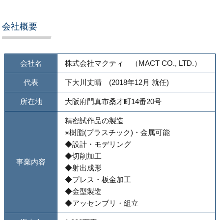
会社概要
会社名
株式会社マクティ （MACT CO., LTD.）
代表
下大川丈晴 (2018年12月 就任)
所在地
大阪府門真市桑才町14番20号
精密試作品の製造
※樹脂(プラスチック)・金属可能
◆設計・モデリング
◆切削加工
事業内容
◆射出成形
◆プレス・板金加工
◆金型製造
◆アッセンブリ・組立