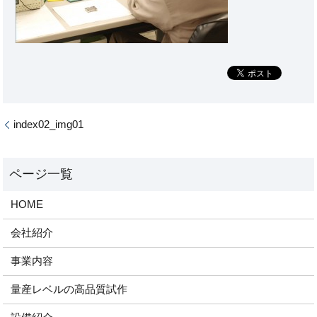
index02_img01
HOME
会社紹介
事業内容
量産レベルの高品質試作